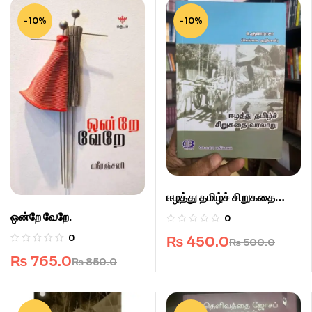
-10%
-10%
ஈழத்து தமிழ்ச் சிறுகதை
வரலாறு.
ஒன்றே வேறே.
0
0
₨
450.0
₨
500.0
₨
765.0
₨
850.0