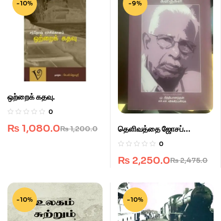
-10%
-9%
ஒற்றைக் கதவு.
0
₨
1,080.0
தெளிவத்தை ஜோசப்
₨
1,200.0
கதைகள்.
0
₨
2,250.0
₨
2,475.0
-10%
-10%