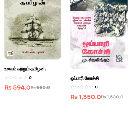
உலகம் சுற்றும் தமிழன்.
ஒப்பாரி கோச்சி
0
₨
594.0
0
₨
660.0
₨
1,350.0
₨
1,500.0