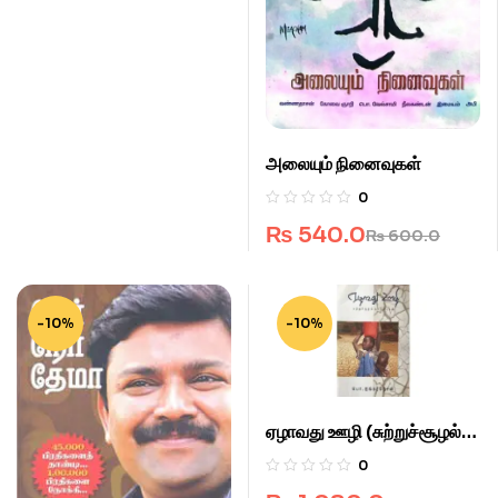
அலையும் நினைவுகள்
0
₨
540.0
₨
600.0
-10%
-10%
ஏழாவது ஊழி (சுற்றுச்சூழல்
கட்டுரைகள்.)
0