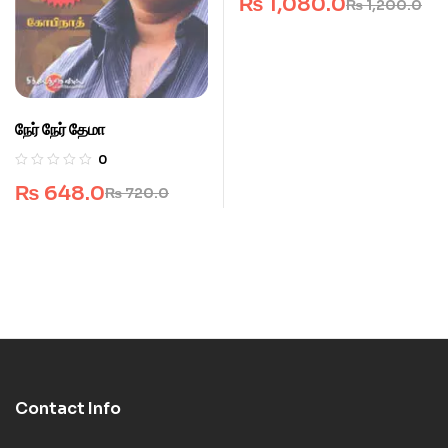
₨
1,080.0
₨
1,200.0
நேர் நேர் தேமா
0
₨
648.0
₨
720.0
Contact Info