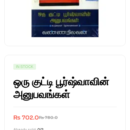
IN STOCK
ஒரு குட்டி பூர்ஷ்வாவின்
அனுபவங்கள்
₨
702.0
₨
780.0
Already sold:
0/2