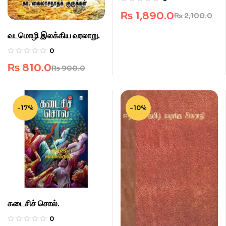
₨
1,890.0
₨
2,100.0
வடமொழி இலக்கிய வரலாறு.
0
₨
810.0
₨
900.0
-17%
-10%
கடைசிச் சொல்.
0