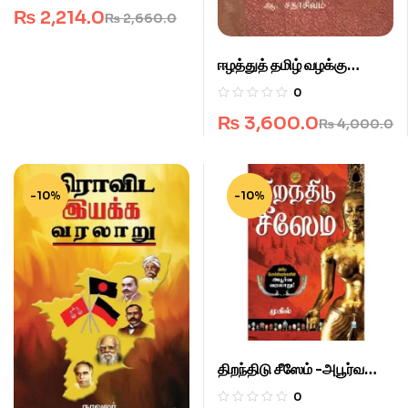
₨
2,214.0
₨
2,660.0
ஈழத்துத் தமிழ் வழக்கு
அகராதி.
0
₨
3,600.0
₨
4,000.0
-10%
-10%
திறந்திடு சீஸேம் -அபூர்வ
வரலாறு.
0