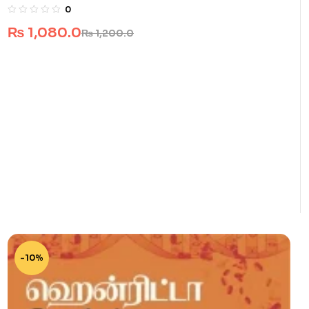
0
₨
1,080.0
₨
1,200.0
-10%