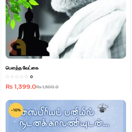
பௌத்த வேட்கை
0
₨
1,399.0
₨
1,500.0
-10%