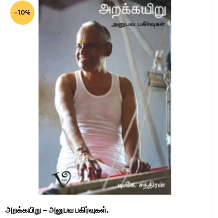
-10%
அறக்கயிறு – அனுபவ பகிர்வுகள்.