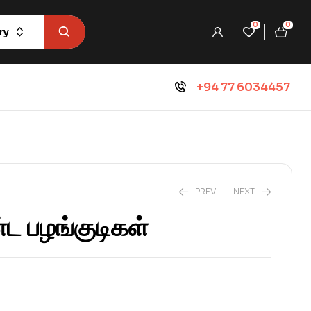
0
0
ry
+94 77 6034457
PREV
NEXT
்ட பழங்குடிகள்
₨
1,134.0
₨
1,260.0
₨
252.0
₨
280.0