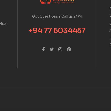
A
Got Questions ? Call us 24/7!
licy
+94 77 6034457
A