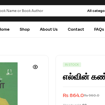
All catego
Home
Shop
About Us
Contact
FAQs
IN STOCK
எல்வின் கண
₨
864.0
₨
960.0