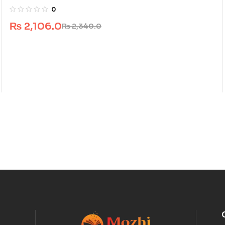
0
₨
2,106.0
₨
2,340.0