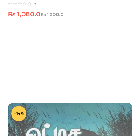
0
₨
1,080.0
₨
1,200.0
-14%