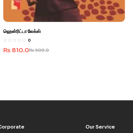
ஹென்ரிட்டா லேக்ஸ்
0
₨
810.0
₨
900.0
Corporate
Our Service