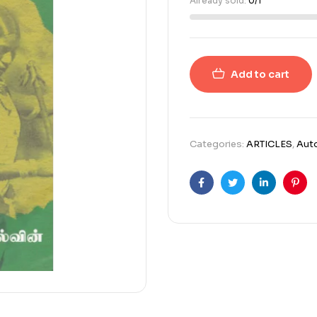
Already sold:
0/1
Add to cart
Categories:
ARTICLES
,
Aut
Facebook
Twitter
Linkedin
Pint