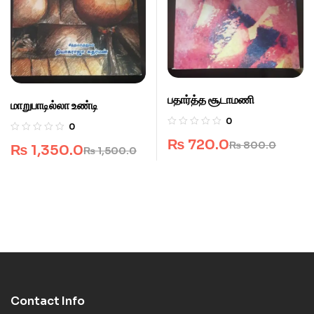
பதார்த்த சூடாமணி
மாறுபாடில்லா உண்டி
0
0
₨
720.0
₨
800.0
₨
1,350.0
₨
1,500.0
Contact Info