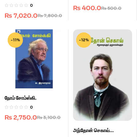
(பொ.ஆ.800-1500)
பேசுவது!!
0
₨
400.0
₨
500.0
₨
7,020.0
₨
7,800.0
-11%
-12%
நோம் சோம்ஸ்கி.
0
₨
2,750.0
₨
3,100.0
அந்தோன் செகாவ்