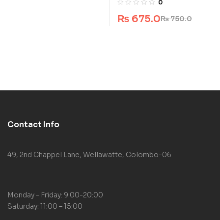
0
₨
675.0
₨
750.0
Contact Info
49, 2nd Chappel Lane, Wellawatte, Colombo-06
Monday – Friday: 9:00-20:00
Saturday: 11:00 – 15:00