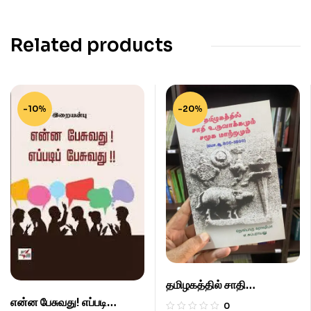
Related products
-10%
-20%
தமிழகத்தில் சாதி
உருவாக்கமும் சமூக மாற்றமும்.
என்ன பேசுவது! எப்படி
0