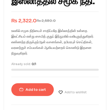
இஸ்லாத்தில் சமூக நீதி.
₨
2,322.0
₨
2,580.0
உலகில் சமூக நீதியைச் சாதிப்பதே இஸ்லாத்தின் உன்னத
இலட்சியம் என்று சையித் குதுப் இந்நூலில் வலியுறுத்துகிறார்.
எண்ணற்ற திருக்குர்ஆன் வசனங்கள், நபிமரபுச் செய்திகள்,
வரலாற்றுச் சம்பவங்கள் ஆகியவற்றைக் கொண்டு இதனை
நிறுவுகிறார்.
Already sold:
0/1
Add to cart
Add to wishlist