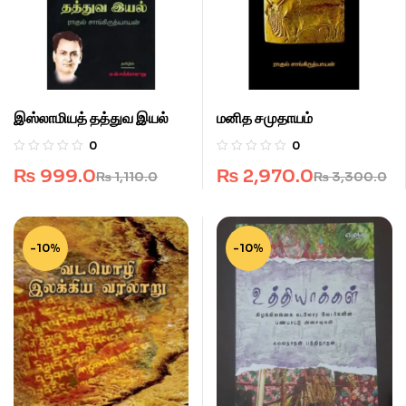
இஸ்லாமியத் தத்துவ இயல்
மனித சமுதாயம்
0
0
₨
999.0
₨
2,970.0
₨
1,110.0
₨
3,300.0
-10%
-10%