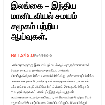
இலங்கை – இந்திய
மானிடவியல் சமயம்
சமூகம் பற்றிய
ஆய்வுகள்.
₨
1,242.0
₨
1,380.0
பண்பாடுகளுக்கு இடையில் ஒப்பியல் ஆய்வுகளுக்கான மிகச்
சிறந்த தளமாக இலங்கை-இந்தியப் புலங்கள்
விளங்குகின்றன.இந்த வகையில் இவ்விரு புலங்களையும் சேர்ந்த
புலமையாளர்கள் பேராசிரியர் என்.சண்முகலிங்கன் முனைவர்
பக்தவத்சல பாரதி ஆகியோரின் ஆய்வுத் தொகுப்பே இந்நூல்.
சமயமும் சமூக கட்டமைப்பும் இந்த ஆய்வு நூலில்
குவிமையங்கள்.பருநிலையிலும் நுண்நிலையிலும் தெற்காசியச்
சமூகங்களின் வாழ்வியலை வெளிப்படுத்தும், நிர்ணயிக்கும்