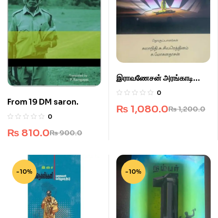
இராவணேசன் அரங்காடியோர்
அனுபவங்கள்.
0
From 19 DM saron.
₨
1,080.0
₨
1,200.0
0
₨
810.0
₨
900.0
-10%
-10%