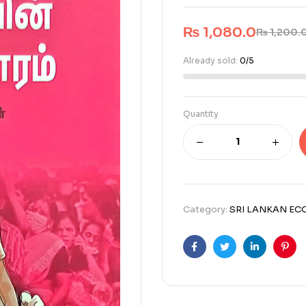
₨
1,080.0
₨
1,200.
Already sold:
0/5
Quantity
Category:
SRI LANKAN E
Facebook
Twitter
Linkedin
Pint