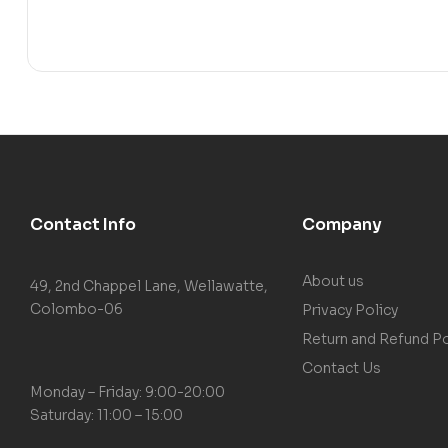
Contact Info
Company
About us
49, 2nd Chappel Lane, Wellawatte,
Colombo-06
Privacy Policy
Return and Refund Po
Contact Us
Monday – Friday: 9:00-20:00
Saturday: 11:00 – 15:00