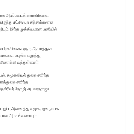
்கான அடிப்படைக் காரணிகளை
ருந்து மீட்சிபெற சிந்திக்கலான
யும். இந்த முக்கியமான பணியில்
் பிரச்சினைகளும், அசமத்துவ
ரிமைகளை வழங்க மறுத்து,
வீணாக்கி வந்துள்ளனர்.
ல், சமூகவியல் துறை சார்ந்த
த்துறை சார்ந்த
 ஆசிரியர் தோழர் அ. வரதராஜா
ொறுப்பு அனைத்து சமூக, ஜனநாயக
்கான அம்சங்களையும்