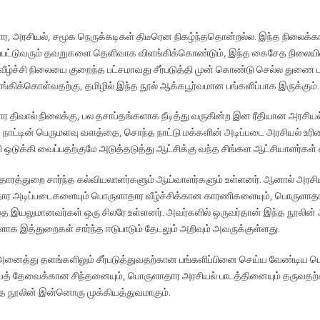
 அரசியல், சமூக நெருக்கடிகள் திடீரென நிகழ்ந்ததொன்றல்ல. இந்த நிலைக
விடப்பட்டுவரும் தவறுகளை தெளிவாக விளங்கிக்கொண்டும், இந்த கைசேத நிலையிலி
்சி நிலையை குறைந்த பட்சமாவது சீர்படுத்தி முன் கொண்டு செல்ல துணை புரி
கிக்கொள்வதற்கு, தமிழில் இந்த நூல் ஆக்கபூர்வமான பங்களிப்பாக இருக்கும்.
ிவால் நிலைக்கு, பல தசாப்தங்களாக நீடித்து வருகின்ற இன ரீதியான அரசியல
. நாட்டின் பெருமளவு வளத்தை, சொந்த நாட்டு மக்களின் அடிப்படை அரசியல் உ
 ஒடுக்கி வைப்பதற்குமே அடுத்தடுத்து ஆட்சிக்கு வந்த சிங்கள ஆட்சியாளர்கள் 
தாரத்துறை சார்ந்த கல்வியலாளர்களும் ஆய்வாளர்களும் உள்ளனர். ஆனால் அரசிய
ர அடிப்படைகளையும் பொருளாதார வீழ்ச்சிக்கான காரணிகளையும், பொருளாதார
 எழுத இயலுமானவர்கள் ஒரு சிலரே உள்ளனர். அவர்களில் ஒருவர்தான் இந்த நூலின்
ளாக இத்துறைகள் சார்ந்த ஈடுபாடும் தேடலும் அறிவும் அவருக்குள்ளது.
த்து தளங்களிலும் சீர்படுத்துவதற்கான பங்களிப்பினை செய்ய வேண்டிய ப
ியத் தேவைக்கான சிந்தனையும், பொருளாதார அரசியல் பாடத்தினையும் தருவதற
 நூலின் இன்னொரு முக்கியத்துவமாகும்.