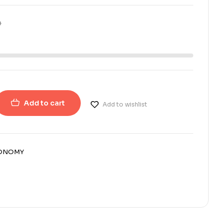
0
Add to cart
Add to wishlist
CONOMY
erest