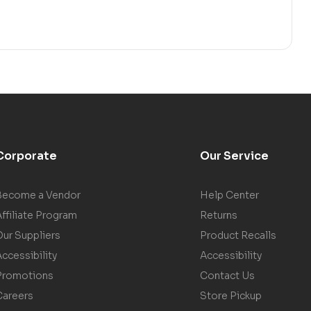
Corporate
Our Service
Become a Vendor
Help Center
ffiliate Program
Returns
Our Suppliers
Product Recalls
ccessibility
Accessibility
Promotions
Contact Us
Careers
Store Pickup