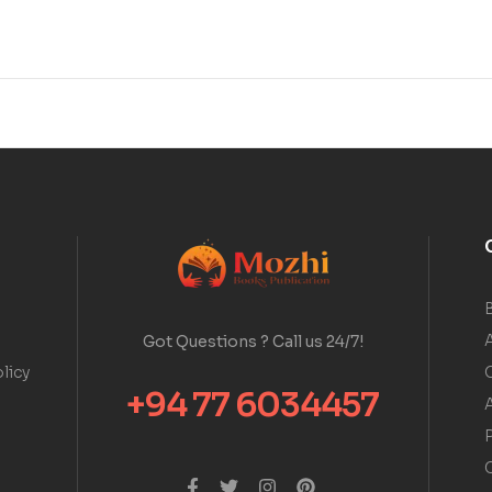
A
Got Questions ? Call us 24/7!
licy
+94 77 6034457
A