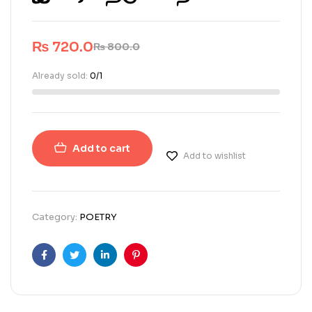
₨
720.0
₨
800.0
Already sold:
0/1
Add to cart
Add to wishlist
Category:
POETRY
Facebook
Twitter
Linkedin
Pinterest