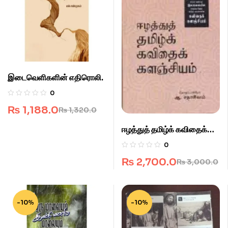
இடைவெளிகளின் எதிரொலி.
0
₨
1,188.0
₨
1,320.0
ஈழத்துத் தமிழ்க் கவிதைக்
களஞ்சியம்.
0
₨
2,700.0
₨
3,000.0
-10%
-10%