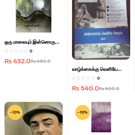
ஒரு மாலையும் இன்னொரு
மாலையும்
0
₨
432.0
₨
480.0
வாழ்க்கைக்கு வெளியே
பேசுதல்
0
₨
540.0
₨
600.0
-10%
-10%