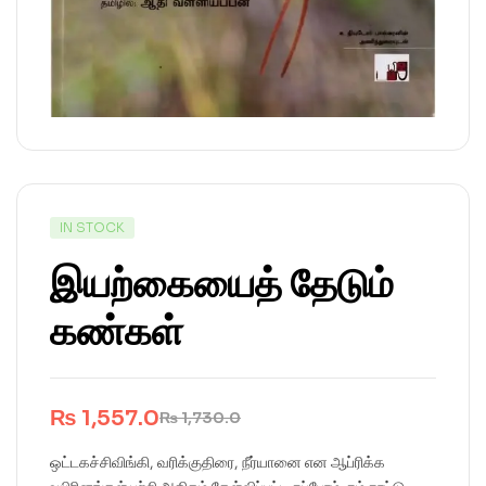
IN STOCK
இயற்கையைத் தேடும்
கண்கள்
₨
1,557.0
₨
1,730.0
ஒட்டகச்சிவிங்கி, வரிக்குதிரை, நீர்யானை என ஆப்ரிக்க