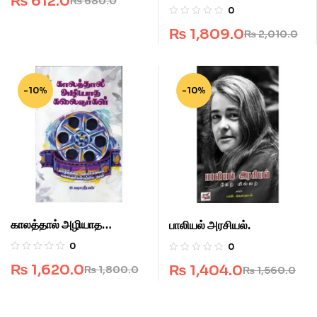
₨
612.0
₨
680.0
0
₨
1,809.0
₨
2,010.0
-10%
-10%
காலத்தால் அழியாத
பாலியல் அரசியல்.
கலைஞர்கள்.
0
0
₨
1,620.0
₨
1,404.0
₨
1,800.0
₨
1,560.0