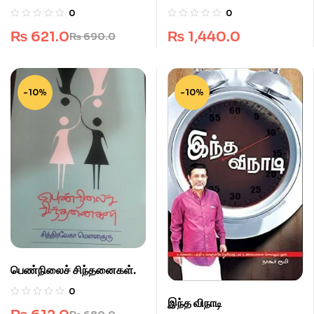
0
0
₨
621.0
₨
1,440.0
₨
690.0
-10%
-10%
பெண்நிலைச் சிந்தனைகள்.
0
இந்த விநாடி