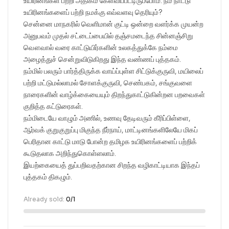
உயிரினங்கள் பற்றி அதிகம் கேள்விப்பட்டிருப்போம். நம் நாட்டு
உயிரினங்களைப் பற்றி நமக்கு எவ்வளவு தெரியும்?
சென்னை மாநகரில் வெளிமான் குட்டி ஒன்றை வளர்க்க முயன்ற
அனுபவம் முதல் சட்டைப்பையில் தஞ்சமடைந்த சின்னஞ்சிறு
வௌவால் வரை காட்டுயிர்களின் உலகத்துக்கே நம்மை
அழைத்துச் சென்றுவிடுகிறது இந்த வண்ணப் புத்தகம்.
நம்மில் பலரும் பார்த்திருக்க வாய்ப்புள்ள சிட்டுக்குருவி, மயிலைப்
பற்றி மட்டுமல்லாமல் சோளக்குருவி, செண்பகம், சங்குவளை
நாரைகளின் வாழ்க்கையையும் திறந்துகாட்டுகின்றன பறவைகள்
குறித்த கட்டுரைகள்.
நம்மிடையே வாழும் அணில், உணவு தேடிவரும் கீரிப்பிள்ளை,
ஆர்வக் குறுகுறுப்பு மிகுந்த நீர்நாய், மாட்டினங்களிலேயே மிகப்
பெரிதான காட்டு மாடு போன்ற தமிழக உயிரினங்களைப் பற்றிக்
கூடுதலாக அறிந்துகொள்ளலாம்.
இயற்கையைத் துப்பறிவதற்கான சிறந்த வழிகாட்டியாக இந்தப்
புத்தகம் திகழும்.
Already sold:
0/1