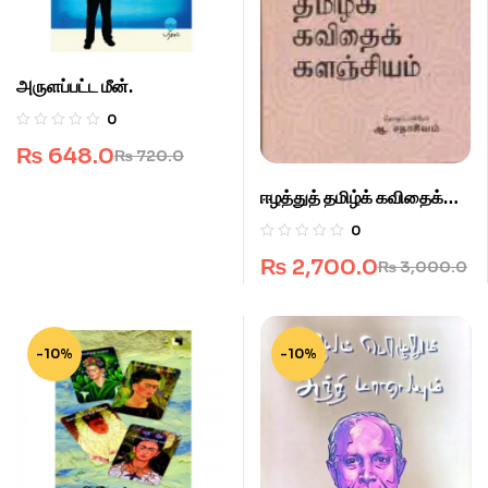
அருளப்பட்ட மீன்.
0
₨
648.0
₨
720.0
ஈழத்துத் தமிழ்க் கவிதைக்
களஞ்சியம்.
0
₨
2,700.0
₨
3,000.0
-10%
-10%