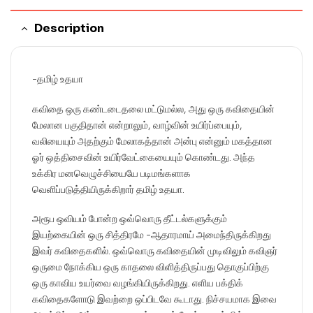
Description
-தமிழ் உதயா
கவிதை ஒரு கண்டடைதலை மட்டுமல்ல, அது ஒரு கவிதையின்
மேலான பகுதிதான் என்றாலும், வாழ்வின் உயிர்ப்பையும்,
வலியையும் அதற்கும் மேலாகத்தான் அன்பு என்னும் மகத்தான
ஓர் ஒத்திசைவின் உயிர்வேட்கையையும் கொண்டது. அந்த
உக்கிர மனவெழுச்சியையே படிமங்களாக
வெளிப்படுத்தியிருக்கிறார் தமிழ் உதயா.
அரூப ஒவியம் போன்ற ஒவ்வொரு தீட்டல்களுக்கும்
இயற்கையின் ஒரு சித்திரமே -ஆதாரமாய் அமைந்திருக்கிறது
இவர் கவிதைகளில். ஒவ்வொரு கவிதையின் முடிவிலும் கவிஞர்
ஒருமை நோக்கிய ஒரு காதலை விளித்திருப்பது தொகுப்பிற்கு
ஒரு காவிய உயர்வை வழங்கியிருக்கிறது. எளிய பக்திக்
கவிதைகளோடு இவற்றை ஒப்பிடவே கூடாது. நிச்சயமாக இவை