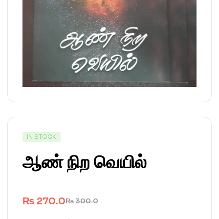
IN STOCK
ஆண் நிற வெயில்
₨
270.0
₨
300.0