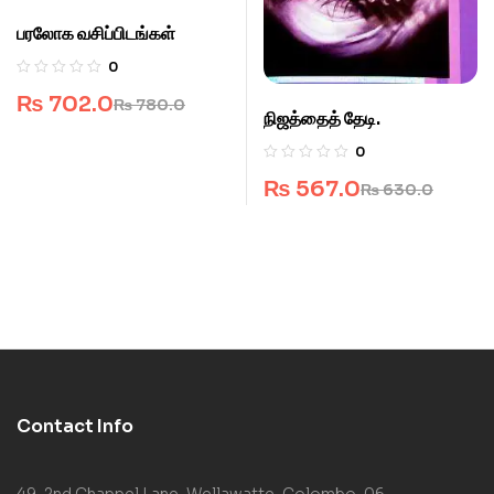
பரலோக வசிப்பிடங்கள்
0
₨
702.0
₨
780.0
நிஜத்தைத் தேடி.
0
₨
567.0
₨
630.0
Contact Info