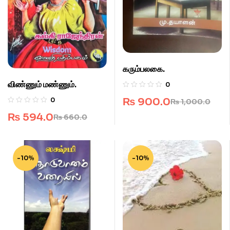
கரும்பலகை.
விண்ணும் மண்ணும்.
0
₨
900.0
0
₨
1,000.0
₨
594.0
₨
660.0
-10%
-10%