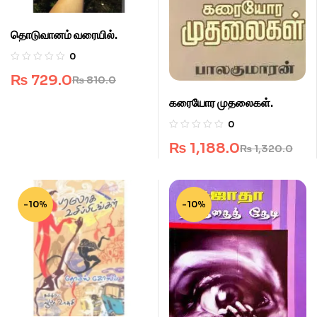
தொடுவானம் வரையில்.
0
₨
729.0
₨
810.0
கரையோர முதலைகள்.
0
₨
1,188.0
₨
1,320.0
-10%
-10%