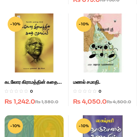
-10%
-10%
கடலோர கிராமத்தின் கதை
மணல் சமாதி.
சொல்லி.
0
0
₨
1,242.0
₨
4,050.0
₨
1,380.0
₨
4,500.0
-10%
-10%