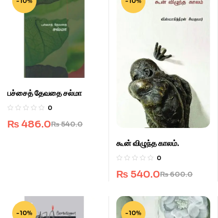
-10%
-10%
பச்சைத் தேவதை சல்மா
0
₨
486.0
₨
540.0
கூன் விழுந்த காலம்.
0
₨
540.0
₨
600.0
-10%
-10%