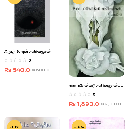
அஞர்-சேரன் கவிதைகள்
0
₨
540.0
₨
600.0
உமா மகேஸ்வரி கவிதைகள்.
பகுதி-2.
0
₨
1,890.0
₨
2,100.0
-10%
-10%