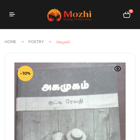
0
HOME
POETRY
அகமுகம்
-10%