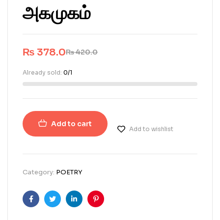
அகமுகம்
₨
378.0
₨
420.0
Already sold:
0/1
Add to cart
Add to wishlist
Category:
POETRY
Facebook
Twitter
Linkedin
Pinterest